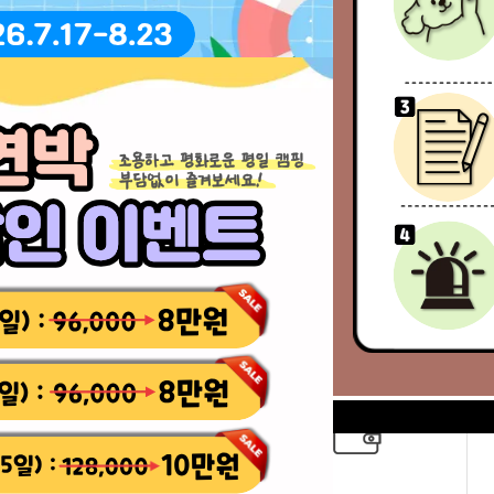
닫기
하루동안 열지않기