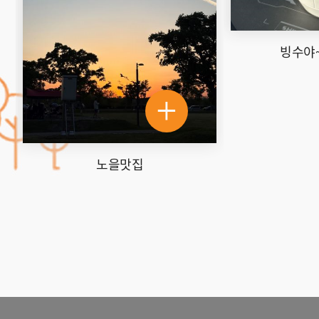
빙수야~팥빙수야~
삼락오