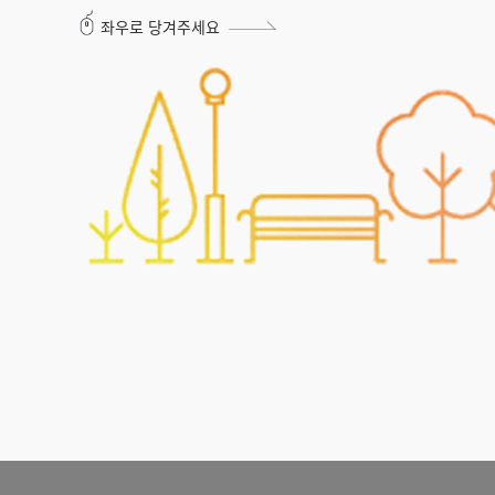
좌우로 당겨주세요
트대여했어요~
노을맛집