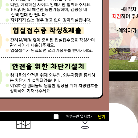
닫기
하루동안 열지않기