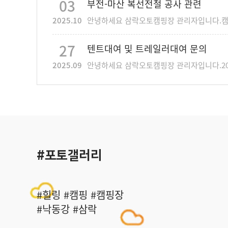
03
부전-마산 복선전철 공사 관련
2025.10
27
텐트대여 및 트레일러대여 문의
2025.09
#포토갤러리
#힐링 #캠핑 #캠핑장
#낙동강 #삼락